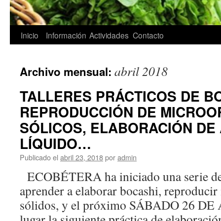
Inicio
Información
Actividades
Contacto
Saltar
al
abril 2018
Archivo mensual:
contenido
TALLERES PRÁCTICOS DE BO
REPRODUCCIÓN DE MICROO
SÓLICOS, ELABORACIÓN DE
LÍQUIDO…
Publicado el
abril 23, 2018
por
admin
ECOBÉTERA ha iniciado una serie de ta
aprender a elaborar bocashi, reproduci
sólidos, y el próximo SÁBADO 26 DE A
lugar la siguiente práctica de elaboració