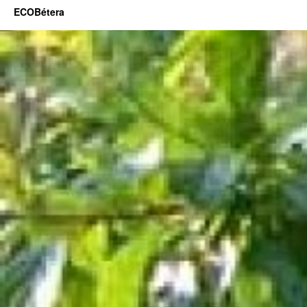
ECOBétera