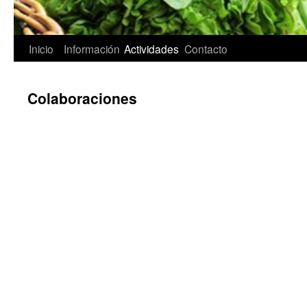
Inicio
Información
Actividades
Contacto
Saltar
al
Colaboraciones
contenido