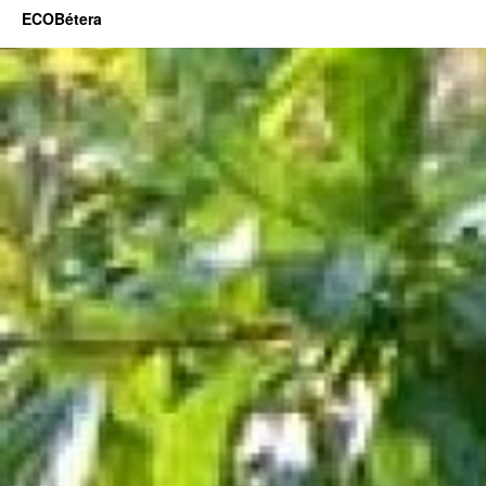
ECOBétera