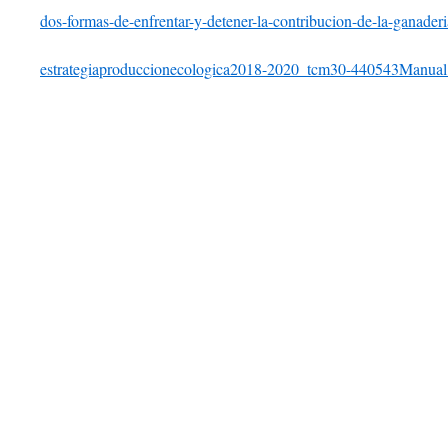
dos-formas-de-enfrentar-y-detener-la-contribucion-de-la-ganaderia
estrategiaproduccionecologica2018-2020_tcm30-440543
Manua