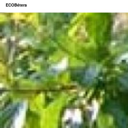
ECOBétera