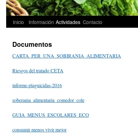
Inicio
Información
Actividades
Contacto
Saltar
al
Documentos
contenido
CARTA_PER_UNA_SOBIRANIA_ALIMENTARIA
Riesgos del tratado CETA
informe-plaguicidas-2016
soberania_alimentaria_comedor_cole
GUIA_MENUS_ESCOLARES_ECO
consumir menos vivir mejor