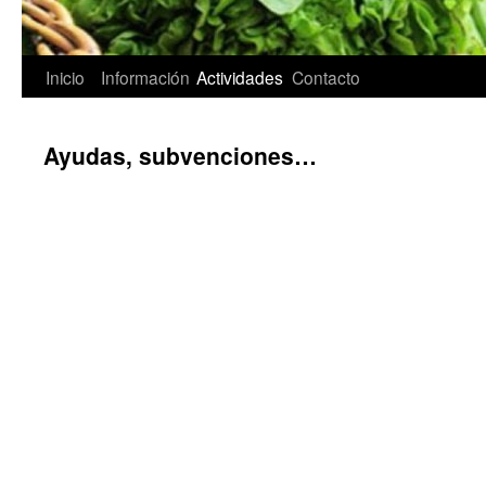
Inicio
Información
Actividades
Contacto
Saltar
al
Ayudas, subvenciones…
contenido