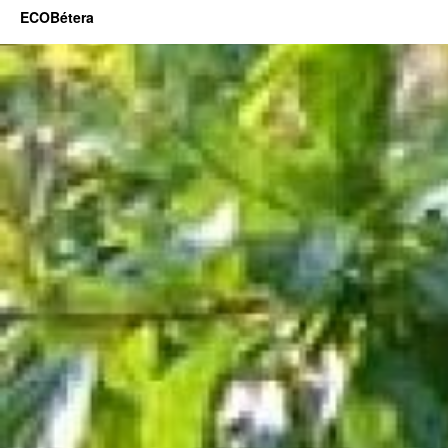
ECOBétera