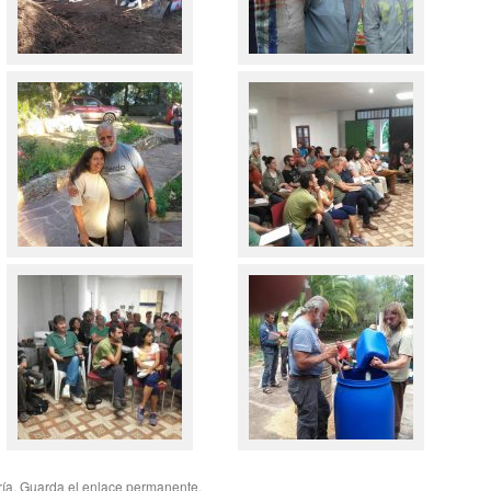
ría
. Guarda el
enlace permanente
.