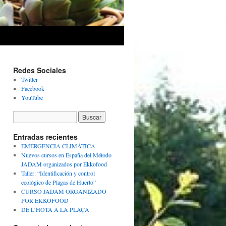
Redes Sociales
Twitter
Facebook
YouTube
Entradas recientes
EMERGENCIA CLIMÁTICA
Nuevos cursos en España del Método
JADAM organizados por Ekkofood
Taller: “Identificación y control
ecológico de Plagas de Huerto”
CURSO JADAM ORGANIZADO
POR EKKOFOOD
DE L’HOTA A LA PLAÇA