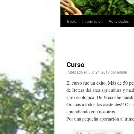
Inicio
Información
Actividades
Saltar
al
contenido
Curso
Publicado el
julio 24, 2017
por
admin
El curso fue un éxito. Más de 50 p
de Bétera del área agricultura y med
agro-ecológica. De @ecoabe nuestra
Gracias a todos los asistentes!! 
aprendiendo con nosotros.
Por una pequeña aportación al trimes