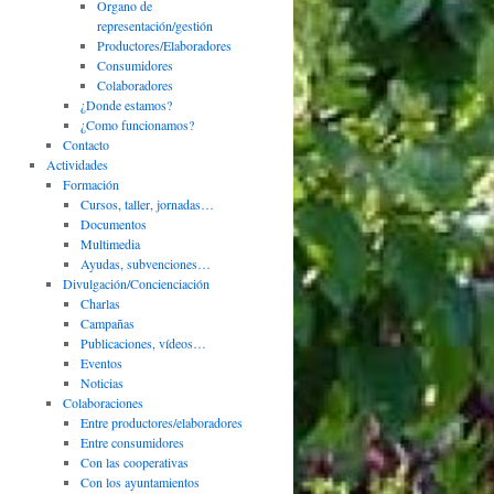
Organo de
representación/gestión
Productores/Elaboradores
Consumidores
Colaboradores
¿Donde estamos?
¿Como funcionamos?
Contacto
Actividades
Formación
Cursos, taller, jornadas…
Documentos
Multimedia
Ayudas, subvenciones…
Divulgación/Concienciación
Charlas
Campañas
Publicaciones, vídeos…
Eventos
Noticias
Colaboraciones
Entre productores/elaboradores
Entre consumidores
Con las cooperativas
Con los ayuntamientos