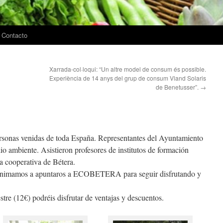
Contacto
Xarrada-col·loqui: “Un altre model de consum és possible.
Experiència de 14 anys del grup de consum Vland Solaris
de Benetusser”.
→
ersonas venidas de toda España. Representantes del Ayuntamiento
io ambiente. Asistieron profesores de institutos de formación
 cooperativa de Bétera.
Os animamos a apuntaros a ECOBETERA para seguir disfrutando y
tre (12€) podréis disfrutar de ventajas y descuentos.