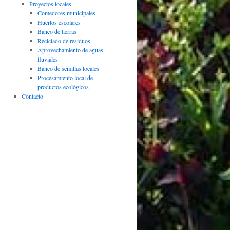
Proyectos locales
Comedores municipales
Huertos escolares
Banco de tierras
Reciclado de residuos
Aprovechamiento de aguas
fluviales
Banco de semillas locales
Procesamiento local de
productos ecológicos
Contacto